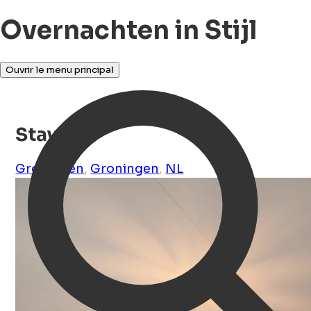
Overnachten in Stijl
Ouvrir le menu principal
Stay 19
Groningen
,
Groningen
,
NL