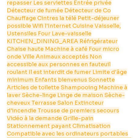
repasser
Les serviettes
Entrée privée
Détecteur de fumée
Détecteur de Co
Chauffage
Cintres
la télé
Petit-déjeuner
possible
Wifi
l'Internet
Cuisine
Vaisselle,
Ustensiles
Four
Lave-vaisselle
KITCHEN_DINING_AREA
Réfrigérateur
Chaise haute
Machine à café
Four micro
onde
Ville
Animaux acceptés
Non
accessible aux personnes en fauteuil
roulant
Il est interdit de fumer
Limite d'âge
minimum
Enfants bienvenus
Sonnette
Articles de toilette
Shampooing
Machine à
laver
Sèche-linge
Linge de maison
Sèche-
cheveux
Terrasse
Salon
Extincteur
d'incendie
Trousse de premiers secours
Vidéo à la demande
Grille-pain
Stationnement payant
Climatisation
Compatible avec les ordinateurs portables