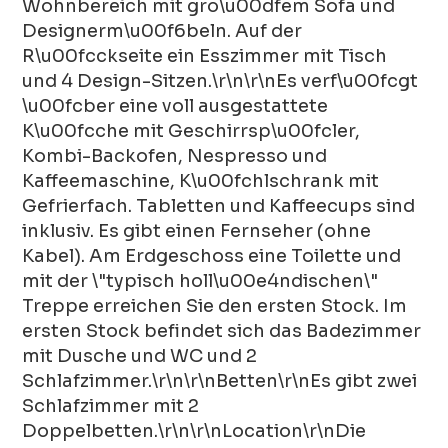
Wohnbereich mit gro\u00dfem Sofa und
Designerm\u00f6beln. Auf der
R\u00fcckseite ein Esszimmer mit Tisch
und 4 Design-Sitzen.\r\n\r\nEs verf\u00fcgt
\u00fcber eine voll ausgestattete
K\u00fcche mit Geschirrsp\u00fcler,
Kombi-Backofen, Nespresso und
Kaffeemaschine, K\u00fchlschrank mit
Gefrierfach. Tabletten und Kaffeecups sind
inklusiv. Es gibt einen Fernseher (ohne
Kabel). Am Erdgeschoss eine Toilette und
mit der \"typisch holl\u00e4ndischen\"
Treppe erreichen Sie den ersten Stock. Im
ersten Stock befindet sich das Badezimmer
mit Dusche und WC und 2
Schlafzimmer.\r\n\r\nBetten\r\nEs gibt zwei
Schlafzimmer mit 2
Doppelbetten.\r\n\r\nLocation\r\nDie