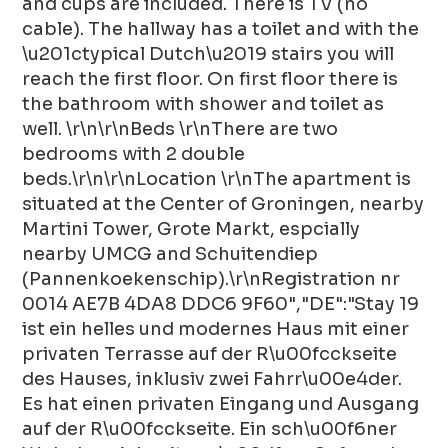
and cups are included. There is TV (no
cable). The hallway has a toilet and with the
\u201ctypical Dutch\u2019 stairs you will
reach the first floor. On first floor there is
the bathroom with shower and toilet as
well. \r\n\r\nBeds \r\nThere are two
bedrooms with 2 double
beds.\r\n\r\nLocation \r\nThe apartment is
situated at the Center of Groningen, nearby
Martini Tower, Grote Markt, espcially
nearby UMCG and Schuitendiep
(Pannenkoekenschip).\r\nRegistration nr
0014 AE7B 4DA8 DDC6 9F60","DE":"Stay 19
ist ein helles und modernes Haus mit einer
privaten Terrasse auf der R\u00fcckseite
des Hauses, inklusiv zwei Fahrr\u00e4der.
Es hat einen privaten Eingang und Ausgang
auf der R\u00fcckseite. Ein sch\u00f6ner