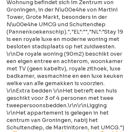
Wohnung befindet sich im Zentrum von
Groningen, in der N\u00e4he von Martini
Tower, Grote Markt, besonders in der
N\u00e4he UMCG und Schuitendiep
(Pannenkoekenschip).","EL":"","NL":"Stay 19
is een royale luxe en moderne woning met
besloten stadsplaats op het zuidwesten.
\r\nDe royale woning (90m2) beschikt over
een eigen entree en achterom, woonkamer
met TV (geen kabeltv), royale zithoek, luxe
badkamer, wasmachine en een luxe keuken
welke van alle gemakken is voorzien.
\r\nExtra bedden \r\nHet betreft een huis
geschikt voor 3 of 4 personen met twee
tweepersoonsbedden.\r\n\r\nLigging
\r\nHet appartement is gelegen in het
centrum van Groningen, nabij het
Schuitendiep, de Martinitoren, het UMCG."}