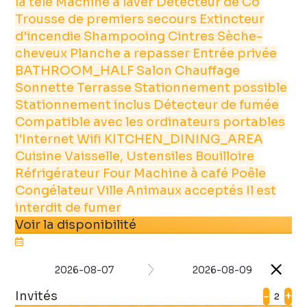
la télé
Machine à laver
Détecteur de Co
Trousse de premiers secours
Extincteur
d'incendie
Shampooing
Cintres
Sèche-
cheveux
Planche a repasser
Entrée privée
BATHROOM_HALF
Salon
Chauffage
Sonnette
Terrasse
Stationnement possible
Stationnement inclus
Détecteur de fumée
Compatible avec les ordinateurs portables
l'Internet
Wifi
KITCHEN_DINING_AREA
Cuisine
Vaisselle, Ustensiles
Bouilloire
Réfrigérateur
Four
Machine à café
Poêle
Congélateur
Ville
Animaux acceptés
Il est
interdit de fumer
Voir la disponibilité
2026-08-07
2026-08-09
Invités
-
+