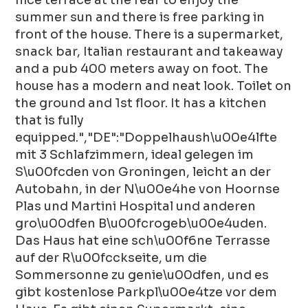
summer sun and there is free parking in
front of the house. There is a supermarket,
snack bar, Italian restaurant and takeaway
and a pub 400 meters away on foot. The
house has a modern and neat look. Toilet on
the ground and 1st floor. It has a kitchen
that is fully
equipped.","DE":"Doppelhaush\u00e4lfte
mit 3 Schlafzimmern, ideal gelegen im
S\u00fcden von Groningen, leicht an der
Autobahn, in der N\u00e4he von Hoornse
Plas und Martini Hospital und anderen
gro\u00dfen B\u00fcrogeb\u00e4uden.
Das Haus hat eine sch\u00f6ne Terrasse
auf der R\u00fcckseite, um die
Sommersonne zu genie\u00dfen, und es
gibt kostenlose Parkpl\u00e4tze vor dem