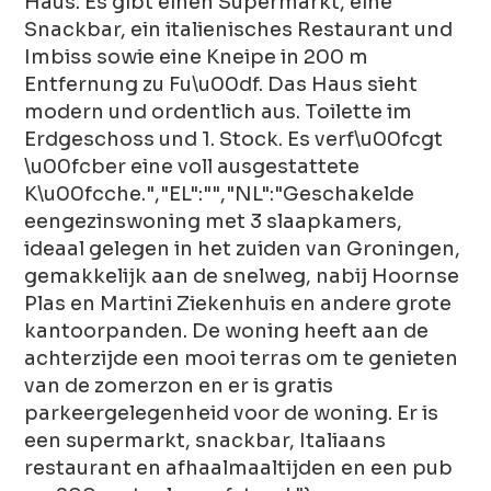
Haus. Es gibt einen Supermarkt, eine
Snackbar, ein italienisches Restaurant und
Imbiss sowie eine Kneipe in 200 m
Entfernung zu Fu\u00df. Das Haus sieht
modern und ordentlich aus. Toilette im
Erdgeschoss und 1. Stock. Es verf\u00fcgt
\u00fcber eine voll ausgestattete
K\u00fcche.","EL":"","NL":"Geschakelde
eengezinswoning met 3 slaapkamers,
ideaal gelegen in het zuiden van Groningen,
gemakkelijk aan de snelweg, nabij Hoornse
Plas en Martini Ziekenhuis en andere grote
kantoorpanden. De woning heeft aan de
achterzijde een mooi terras om te genieten
van de zomerzon en er is gratis
parkeergelegenheid voor de woning. Er is
een supermarkt, snackbar, Italiaans
restaurant en afhaalmaaltijden en een pub