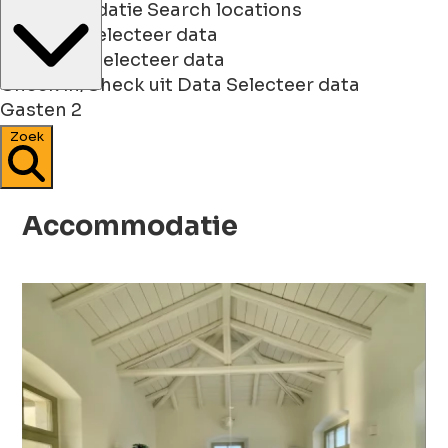
Accommodatie
Search locations
Check in
Selecteer data
Check uit
Selecteer data
Check in/Check uit
Data
Selecteer data
Gasten
2
Zoek
Accommodatie