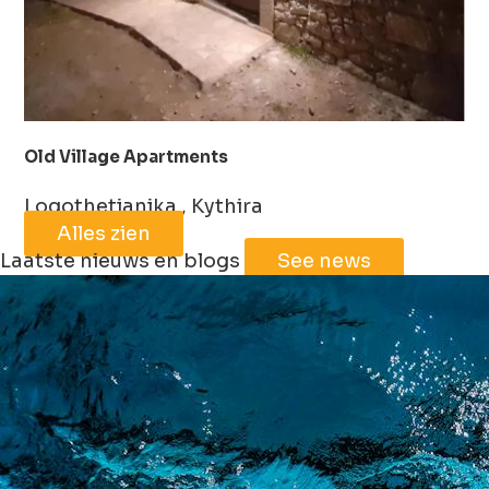
Old Village Apartments
Logothetianika , Kythira
Alles zien
Laatste nieuws en blogs
See news