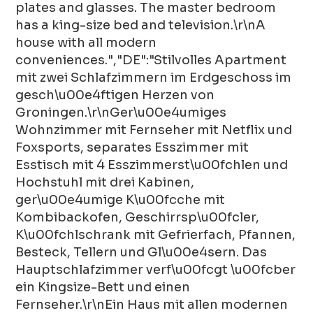
plates and glasses. The master bedroom
has a king-size bed and television.\r\nA
house with all modern
conveniences.","DE":"Stilvolles Apartment
mit zwei Schlafzimmern im Erdgeschoss im
gesch\u00e4ftigen Herzen von
Groningen.\r\nGer\u00e4umiges
Wohnzimmer mit Fernseher mit Netflix und
Foxsports, separates Esszimmer mit
Esstisch mit 4 Esszimmerst\u00fchlen und
Hochstuhl mit drei Kabinen,
ger\u00e4umige K\u00fcche mit
Kombibackofen, Geschirrsp\u00fcler,
K\u00fchlschrank mit Gefrierfach, Pfannen,
Besteck, Tellern und Gl\u00e4sern. Das
Hauptschlafzimmer verf\u00fcgt \u00fcber
ein Kingsize-Bett und einen
Fernseher.\r\nEin Haus mit allen modernen