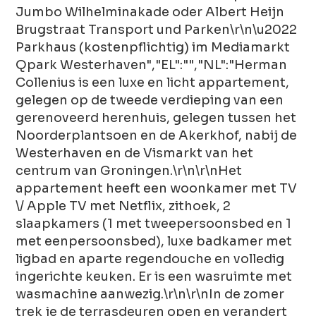
Jumbo Wilhelminakade oder Albert Heijn
Brugstraat Transport und Parken\r\n\u2022
Parkhaus (kostenpflichtig) im Mediamarkt
Qpark Westerhaven","EL":"","NL":"Herman
Collenius is een luxe en licht appartement,
gelegen op de tweede verdieping van een
gerenoveerd herenhuis, gelegen tussen het
Noorderplantsoen en de Akerkhof, nabij de
Westerhaven en de Vismarkt van het
centrum van Groningen.\r\n\r\nHet
appartement heeft een woonkamer met TV
\/ Apple TV met Netflix, zithoek, 2
slaapkamers (1 met tweepersoonsbed en 1
met eenpersoonsbed), luxe badkamer met
ligbad en aparte regendouche en volledig
ingerichte keuken. Er is een wasruimte met
wasmachine aanwezig.\r\n\r\nIn de zomer
trek je de terrasdeuren open en verandert