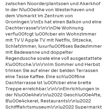
zwischen Noorderplantsoen und Akerkhof
in der N\u00e4he von Westerhaven und
dem Vismarkt im Zentrum von
Groningen.\r\nEs hat einen Balkon und eine
Dachterrasse!\r\n\r\nDie Wohnung
verf\u00fcgt \u00fcber ein Wohnzimmer
mit TV \/ Apple TV mit Netflix, Sitzecke,
Schlafzimmer, luxuri\u00f6ses Badezimmer
mit Badewanne und doppelter
Regendusche sowie eine voll ausgestattete
K\u00fcche.\r\n\r\nIm Sommer und Herbst
trinken Sie auf einer der beiden Terrassen
eine Tasse Kaffee. Eine sch\u00f6ne
Dachterrasse ist \u00fcber eine breite
Treppe erreichbar.\r\n\r\nEinrichtungen in
der N\u00e4he\r\n\u2022 Gesch\u00e4fte,
B\u00e4ckerei, Restaurants\r\n\u2022
Schifffahrtsmuseum\r\n\u2022 Supermarkt