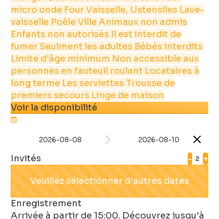
micro onde
Four
Vaisselle, Ustensiles
Lave-
vaisselle
Poêle
Ville
Animaux non admis
Enfants non autorisés
Il est interdit de
fumer
Seulment les adultes
Bébés interdits
Limite d'âge minimum
Non accessible aux
personnes en fauteuil roulant
Locataires à
long terme
Les serviettes
Trousse de
premiers secours
Linge de maison
Voir la disponibilité
2026-08-08
2026-08-10
Invités
-
+
Veuillez sélectionner d'autres dates
Enregistrement
Arrivée à partir de 15:00. Découvrez jusqu'à