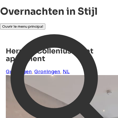
Overnachten in Stijl
Ouvrir le menu principal
Herman Colleniusstraat
apartment
Groningen
,
Groningen
,
NL