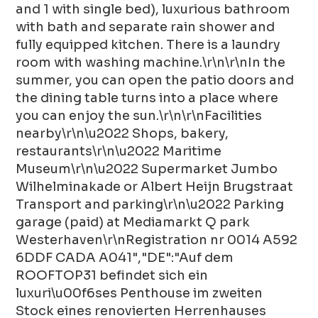
and 1 with single bed), luxurious bathroom
with bath and separate rain shower and
fully equipped kitchen. There is a laundry
room with washing machine.\r\n\r\nIn the
summer, you can open the patio doors and
the dining table turns into a place where
you can enjoy the sun.\r\n\r\nFacilities
nearby\r\n\u2022 Shops, bakery,
restaurants\r\n\u2022 Maritime
Museum\r\n\u2022 Supermarket Jumbo
Wilhelminakade or Albert Heijn Brugstraat
Transport and parking\r\n\u2022 Parking
garage (paid) at Mediamarkt Q park
Westerhaven\r\nRegistration nr 0014 A592
6DDF CADA A041","DE":"Auf dem
ROOFTOP31 befindet sich ein
luxuri\u00f6ses Penthouse im zweiten
Stock eines renovierten Herrenhauses