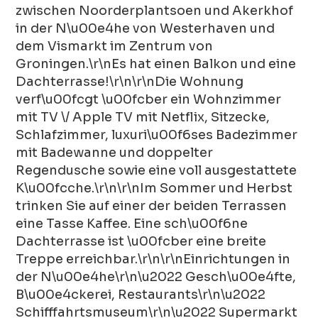
zwischen Noorderplantsoen und Akerkhof
in der N\u00e4he von Westerhaven und
dem Vismarkt im Zentrum von
Groningen.\r\nEs hat einen Balkon und eine
Dachterrasse!\r\n\r\nDie Wohnung
verf\u00fcgt \u00fcber ein Wohnzimmer
mit TV \/ Apple TV mit Netflix, Sitzecke,
Schlafzimmer, luxuri\u00f6ses Badezimmer
mit Badewanne und doppelter
Regendusche sowie eine voll ausgestattete
K\u00fcche.\r\n\r\nIm Sommer und Herbst
trinken Sie auf einer der beiden Terrassen
eine Tasse Kaffee. Eine sch\u00f6ne
Dachterrasse ist \u00fcber eine breite
Treppe erreichbar.\r\n\r\nEinrichtungen in
der N\u00e4he\r\n\u2022 Gesch\u00e4fte,
B\u00e4ckerei, Restaurants\r\n\u2022
Schifffahrtsmuseum\r\n\u2022 Supermarkt