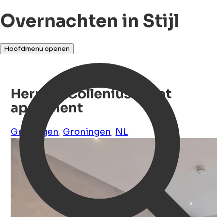
Overnachten in Stijl
Hoofdmenu openen
Herman Colleniusstraat
apartment
Groningen
,
Groningen
,
NL