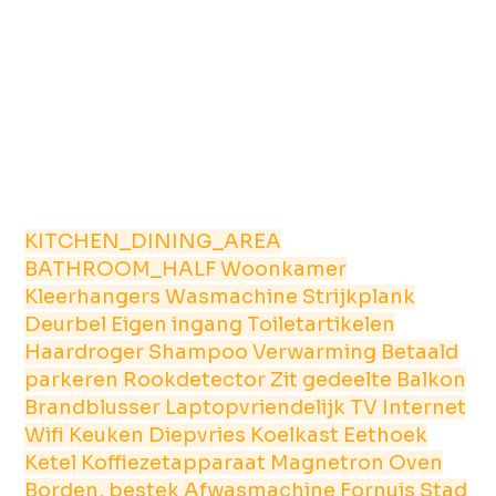
KITCHEN_DINING_AREA
BATHROOM_HALF
Woonkamer
Kleerhangers
Wasmachine
Strijkplank
Deurbel
Eigen ingang
Toiletartikelen
Haardroger
Shampoo
Verwarming
Betaald
parkeren
Rookdetector
Zit gedeelte
Balkon
Brandblusser
Laptopvriendelijk
TV
Internet
Wifi
Keuken
Diepvries
Koelkast
Eethoek
Ketel
Koffiezetapparaat
Magnetron
Oven
Borden, bestek
Afwasmachine
Fornuis
Stad