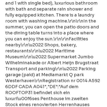
and 1 with single bed), luxurious bathroom
with bath and separate rain shower and
fully equipped kitchen. There is a laundry
room with washing machine.\r\n\r\nIn the
summer, you can open the patio doors and
the dining table turns into a place where
you can enjoy the sun.\r\n\r\nFacilities
nearby\r\n\u2022 Shops, bakery,
restaurants\r\n\u2022 Maritime
Museum\r\n\u2022 Supermarket Jumbo
Wilhelminakade or Albert Heijn Brugstraat
Transport and parking\r\n\u2022 Parking
garage (paid) at Mediamarkt Q park
Westerhaven\r\nRegistration nr 0014 A592
6DDF CADA A041","DE":"Auf dem
ROOFTOP31 befindet sich ein
luxuri\u00f6ses Penthouse im zweiten
Stock eines renovierten Herrenhauses