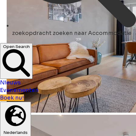
zoekopdracht
zoeken naar Accommodatie
Open Search
Nieuws
Evenementen
Boek nu!
Nederlands