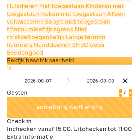
Huisdieren niet toegestaan
Kinderen niet
toegestaan
Roken niet toegestaan
Alleen
volwassenen
Baby's niet toegestaan
Minimumleeftijdsgrens
Niet
rolstoeltoegankelijk
Lange termijn
huurders
Handdoeken
EHBO doos
Beddengoed
Bekijk beschikbaarheid
2026-08-07
2026-08-09
Gasten
-
+
Selecteer andere data
Check in
Inchecken vanaf 15:00. Uitchecken tot 11:00
Extra informatie