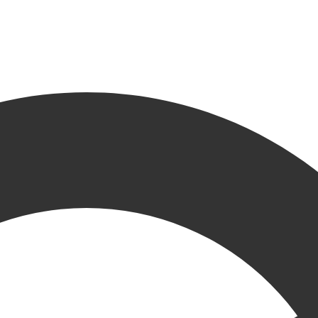
tments
R