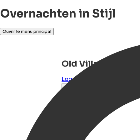
Overnachten in Stijl
Ouvrir le menu principal
Old Village Apar
Logothetianika
,
Kythira
,
G