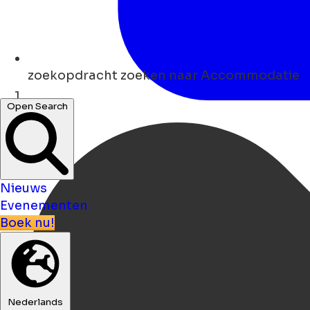
zoekopdracht
zoeken naar Accommodatie
Open Search
Thuis
Nieuws
Evenementen
Boek nu!
Nederlands