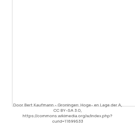
Door Bert Kaufmann - Groningen: Hoge- en Lage der A,
CC BY-SA 3.0,
https://commons.wikimedia.org/w/index.php?
curid=11899533