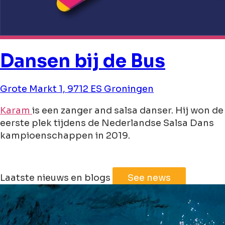
Dansen bij de Bus
Grote Markt 1, 9712 ES Groningen
Karam
is een zanger and salsa danser. Hij won de
eerste plek tijdens de Nederlandse Salsa Dans
kampioenschappen in 2019.
Leaflet
|
©
Jawg
Maps
©
OpenStreetMap
Laatste nieuws en blogs
See news
+
−