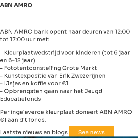
ABN AMRO
ABN AMRO bank opent haar deuren van 12:00
tot 17:00 uur met:
- Kleurplaatwedstrijd voor kinderen (tot 6 jaar
en 6-12 jaar)
- Fototentoonstelling Grote Markt
- Kunstexpositie van Erik Zwezerijnen
- IJsjes en koffie voor €1
- Opbrengsten gaan naar het Jeugd
Educatiefonds
Per ingeleverde kleurplaat doneert ABN AMRO
€1 aan dit fonds.
Leaflet
|
©
Jawg
Maps
©
OpenStreetMap
Laatste nieuws en blogs
See news
+