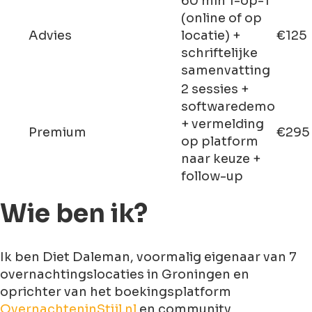
60 min 1-op-1
(online of op
Advies
locatie) +
€125
schriftelijke
samenvatting
2 sessies +
softwaredemo
+ vermelding
Premium
€295
op platform
naar keuze +
follow-up
Wie ben ik?
Ik ben Diet Daleman, voormalig eigenaar van 7
overnachtingslocaties in Groningen en
oprichter van het boekingsplatform
OvernachteninStijl.nl
en community