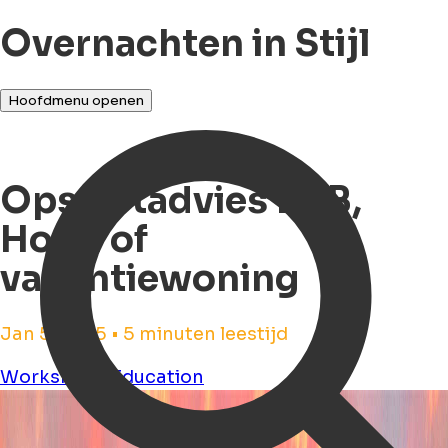
Overnachten in Stijl
Hoofdmenu openen
Opstartadvies B&B,
Hotel of
vakantiewoning
Jan 5, 2025 • 5 minuten leestijd
Workshops
Education