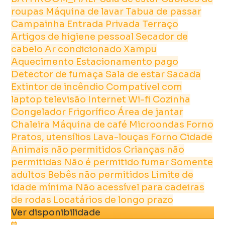
roupas
Máquina de lavar
Tabua de passar
Campainha
Entrada Privada
Terraço
Artigos de higiene pessoal
Secador de
cabelo
Ar condicionado
Xampu
Aquecimento
Estacionamento pago
Detector de fumaça
Sala de estar
Sacada
Extintor de incêndio
Compatível com
laptop
televisão
Internet
Wi-fi
Cozinha
Congelador
Frigorífico
Área de jantar
Chaleira
Máquina de café
Microondas
Forno
Pratos, utensílios
Lava-louças
Forno
Cidade
Animais não permitidos
Crianças não
permitidas
Não é permitido fumar
Somente
adultos
Bebês não permitidos
Limite de
idade mínima
Não acessível para cadeiras
de rodas
Locatários de longo prazo
Ver disponibilidade