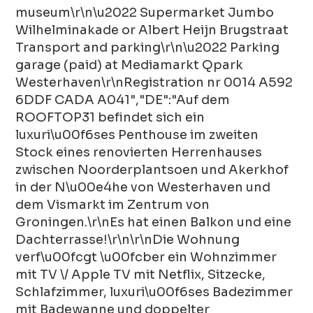
museum\r\n\u2022 Supermarket Jumbo
Wilhelminakade or Albert Heijn Brugstraat
Transport and parking\r\n\u2022 Parking
garage (paid) at Mediamarkt Qpark
Westerhaven\r\nRegistration nr 0014 A592
6DDF CADA A041","DE":"Auf dem
ROOFTOP31 befindet sich ein
luxuri\u00f6ses Penthouse im zweiten
Stock eines renovierten Herrenhauses
zwischen Noorderplantsoen und Akerkhof
in der N\u00e4he von Westerhaven und
dem Vismarkt im Zentrum von
Groningen.\r\nEs hat einen Balkon und eine
Dachterrasse!\r\n\r\nDie Wohnung
verf\u00fcgt \u00fcber ein Wohnzimmer
mit TV \/ Apple TV mit Netflix, Sitzecke,
Schlafzimmer, luxuri\u00f6ses Badezimmer
mit Badewanne und doppelter