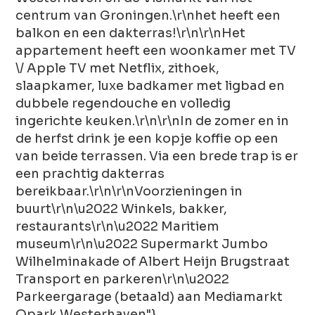
centrum van Groningen.\r\nhet heeft een
balkon en een dakterras!\r\n\r\nHet
appartement heeft een woonkamer met TV
\/ Apple TV met Netflix, zithoek,
slaapkamer, luxe badkamer met ligbad en
dubbele regendouche en volledig
ingerichte keuken.\r\n\r\nIn de zomer en in
de herfst drink je een kopje koffie op een
van beide terrassen. Via een brede trap is er
een prachtig dakterras
bereikbaar.\r\n\r\nVoorzieningen in
buurt\r\n\u2022 Winkels, bakker,
restaurants\r\n\u2022 Maritiem
museum\r\n\u2022 Supermarkt Jumbo
Wilhelminakade of Albert Heijn Brugstraat
Transport en parkeren\r\n\u2022
Parkeergarage (betaald) aan Mediamarkt
Qpark Westerhaven"}