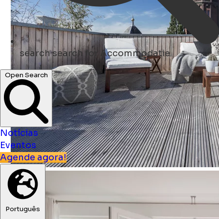
search
search for Accommodatie
Open Search
Notícias
Eventos
Agende agora!
Português