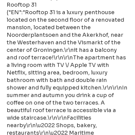
Rooftop 31
{"EN":"Rooftop 31 is a luxury penthouse
located on the second floor of a renovated
mansion, located between the
Noorderplantsoen and the Akerkhof, near
the Westerhaven and the Vismarkt of the
center of Groningen.\r\nit has a balcony
and roof terrace!\r\n\r\nThe apartment has
a living room with TV \/ Apple TV with
Netflix, sitting area, bedroom, luxury
bathroom with bath and double rain
shower and fully equipped kitchen.\r\n\r\nIn
summer and autumn you drink a cup of
coffee on one of the two terraces. A
beautiful roof terrace is accessible via a
wide staircase.\r\n\r\nFacilities
nearby\r\n\u2022 Shops, bakery,
restaurants\r\n\u2022 Maritime