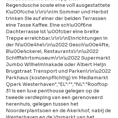
Regendusche sowie eine voll ausgestattete
K\u00fcche.\r\n\r\nIm Sommer und Herbst
trinken Sie auf einer der beiden Terrassen
eine Tasse Kaffee. Eine sch\u00f6ne
Dachterrasse ist \u00fcber eine breite
Treppe erreichbar.\r\n\r\nEinrichtungen in
der N\u00e4he\r\n\u2022 Gesch\u00e4fte,
B\u00e4ckerei, Restaurants\r\n\u2022
Schifffahrtsmuseum\r\n\u2022 Supermarkt
Jumbo Wilhelminakade oder Albert Heijn
Brugstraat Transport und Parken\r\n\u2022
Parkhaus (kostenpflichtig) im Mediamarkt
Qpark Westerhaven","EL":"","NL":"Rooftop
31 is een luxe penthouse gelegen op de
tweede verdieping van een gerenoveerd
herenhuis, gelegen tussen het
Noorderplantsoen en de Akerkhof, nabij de
Westerhaven en de Vismarkt van het