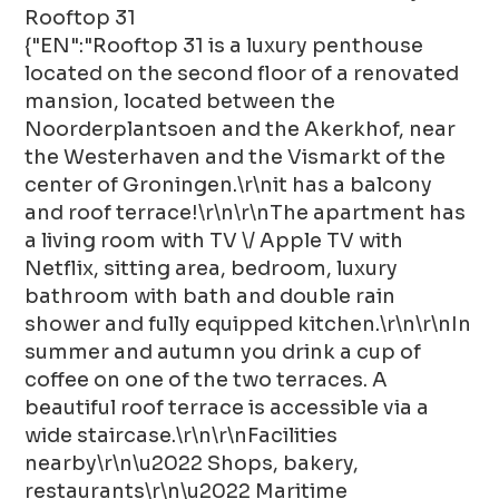
Rooftop 31
{"EN":"Rooftop 31 is a luxury penthouse
located on the second floor of a renovated
mansion, located between the
Noorderplantsoen and the Akerkhof, near
the Westerhaven and the Vismarkt of the
center of Groningen.\r\nit has a balcony
and roof terrace!\r\n\r\nThe apartment has
a living room with TV \/ Apple TV with
Netflix, sitting area, bedroom, luxury
bathroom with bath and double rain
shower and fully equipped kitchen.\r\n\r\nIn
summer and autumn you drink a cup of
coffee on one of the two terraces. A
beautiful roof terrace is accessible via a
wide staircase.\r\n\r\nFacilities
nearby\r\n\u2022 Shops, bakery,
restaurants\r\n\u2022 Maritime