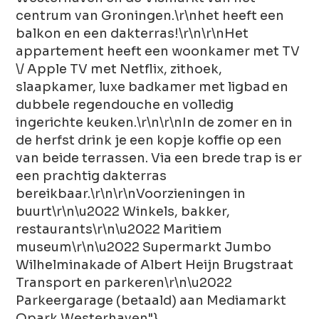
centrum van Groningen.\r\nhet heeft een
balkon en een dakterras!\r\n\r\nHet
appartement heeft een woonkamer met TV
\/ Apple TV met Netflix, zithoek,
slaapkamer, luxe badkamer met ligbad en
dubbele regendouche en volledig
ingerichte keuken.\r\n\r\nIn de zomer en in
de herfst drink je een kopje koffie op een
van beide terrassen. Via een brede trap is er
een prachtig dakterras
bereikbaar.\r\n\r\nVoorzieningen in
buurt\r\n\u2022 Winkels, bakker,
restaurants\r\n\u2022 Maritiem
museum\r\n\u2022 Supermarkt Jumbo
Wilhelminakade of Albert Heijn Brugstraat
Transport en parkeren\r\n\u2022
Parkeergarage (betaald) aan Mediamarkt
Qpark Westerhaven"}