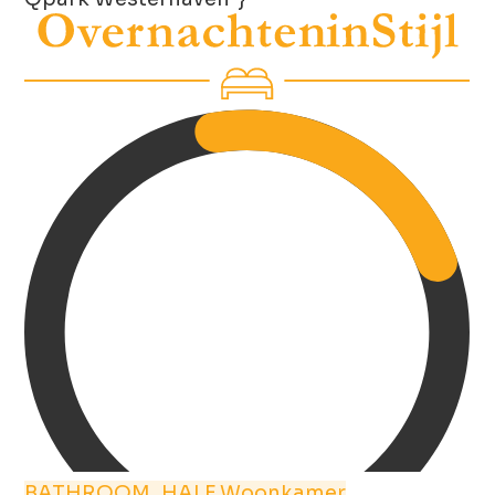
BATHROOM_HALF
Woonkamer