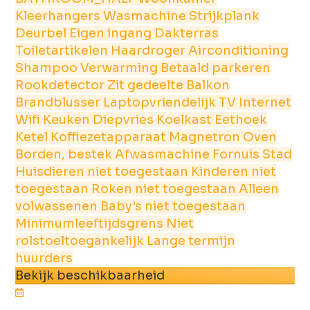
Kleerhangers
Wasmachine
Strijkplank
Deurbel
Eigen ingang
Dakterras
Toiletartikelen
Haardroger
Airconditioning
Shampoo
Verwarming
Betaald parkeren
Rookdetector
Zit gedeelte
Balkon
Brandblusser
Laptopvriendelijk
TV
Internet
Wifi
Keuken
Diepvries
Koelkast
Eethoek
Ketel
Koffiezetapparaat
Magnetron
Oven
Borden, bestek
Afwasmachine
Fornuis
Stad
Huisdieren niet toegestaan
Kinderen niet
toegestaan
Roken niet toegestaan
Alleen
volwassenen
Baby's niet toegestaan
Minimumleeftijdsgrens
Niet
rolstoeltoegankelijk
Lange termijn
huurders
Bekijk beschikbaarheid