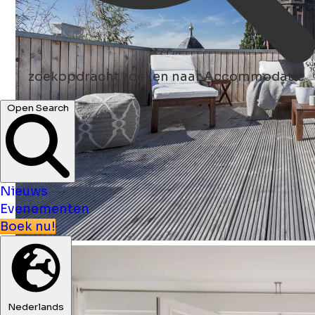
zoekopdracht
zoeken naar Accommodatie
Open Search
Nieuws
Evenementen
Boek nu!
Nederlands