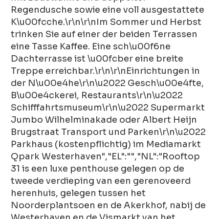
Regendusche sowie eine voll ausgestattete
K\u00fcche.\r\n\r\nIm Sommer und Herbst
trinken Sie auf einer der beiden Terrassen
eine Tasse Kaffee. Eine sch\u00f6ne
Dachterrasse ist \u00fcber eine breite
Treppe erreichbar.\r\n\r\nEinrichtungen in
der N\u00e4he\r\n\u2022 Gesch\u00e4fte,
B\u00e4ckerei, Restaurants\r\n\u2022
Schifffahrtsmuseum\r\n\u2022 Supermarkt
Jumbo Wilhelminakade oder Albert Heijn
Brugstraat Transport und Parken\r\n\u2022
Parkhaus (kostenpflichtig) im Mediamarkt
Qpark Westerhaven","EL":"","NL":"Rooftop
31 is een luxe penthouse gelegen op de
tweede verdieping van een gerenoveerd
herenhuis, gelegen tussen het
Noorderplantsoen en de Akerkhof, nabij de
Westerhaven en de Vismarkt van het