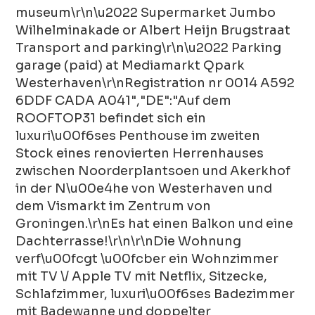
museum\r\n\u2022 Supermarket Jumbo
Wilhelminakade or Albert Heijn Brugstraat
Transport and parking\r\n\u2022 Parking
garage (paid) at Mediamarkt Qpark
Westerhaven\r\nRegistration nr 0014 A592
6DDF CADA A041","DE":"Auf dem
ROOFTOP31 befindet sich ein
luxuri\u00f6ses Penthouse im zweiten
Stock eines renovierten Herrenhauses
zwischen Noorderplantsoen und Akerkhof
in der N\u00e4he von Westerhaven und
dem Vismarkt im Zentrum von
Groningen.\r\nEs hat einen Balkon und eine
Dachterrasse!\r\n\r\nDie Wohnung
verf\u00fcgt \u00fcber ein Wohnzimmer
mit TV \/ Apple TV mit Netflix, Sitzecke,
Schlafzimmer, luxuri\u00f6ses Badezimmer
mit Badewanne und doppelter