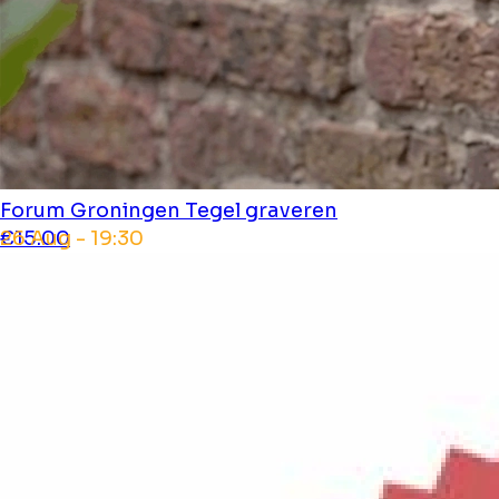
Forum Groningen
Tegel graveren
26 Aug - 19:30
€15.00