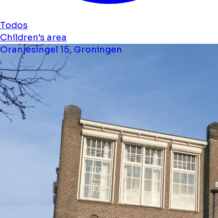
Todos
Children's area
Oranjesingel 15, Groningen