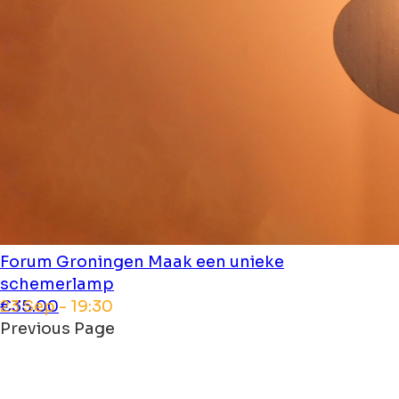
Forum Groningen
Maak een unieke
schemerlamp
23 Sep - 19:30
€35.00
Previous Page