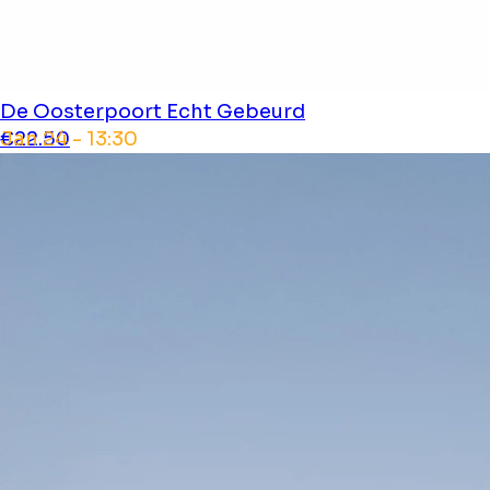
De Oosterpoort
Echt Gebeurd
Jan 24 - 13:30
€22.50