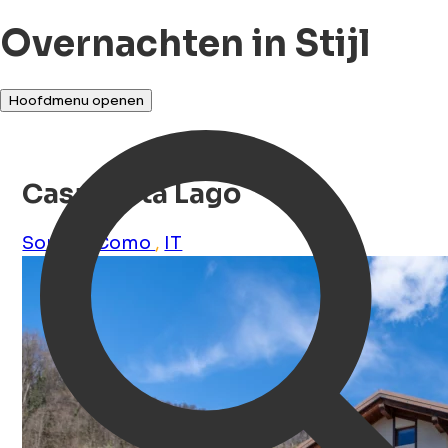
Overnachten in Stijl
Hoofdmenu openen
Casa Vista Lago
Sorico
,
Como
,
IT