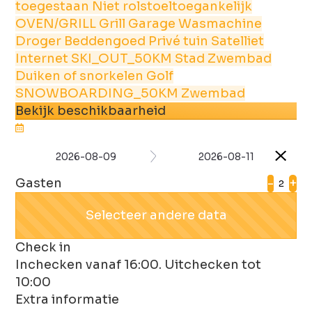
toegestaan
Niet rolstoeltoegankelijk
OVEN/GRILL
Grill
Garage
Wasmachine
Droger
Beddengoed
Privé tuin
Satelliet
Internet
SKI_OUT_50KM
Stad
Zwembad
Duiken of snorkelen
Golf
SNOWBOARDING_50KM
Zwembad
Bekijk beschikbaarheid
2026-08-09
2026-08-11
Gasten
-
+
Selecteer andere data
Check in
Inchecken vanaf 16:00. Uitchecken tot
10:00
Extra informatie