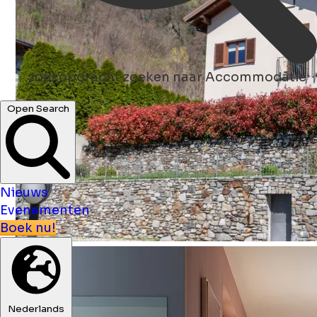
zoekopdracht
zoeken naar Accommodatie
Open Search
Nieuws
Evenementen
Boek nu!
Nederlands