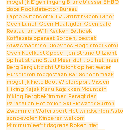
mogelijk
Eigen ingang
Brandblusser
EHBO
doos
Rookdetector
Bureau
Laptopvriendelijk
TV
Ontbijt Geen
Diner
Geen
Lunch Geen
Maaltijden Geen
cafe
Restaurant
Wifi
Keuken
Eethoek
Koffiezetapparaat
Borden, bestek
Afwasmachine
Diepvries
Hoge stoel
Ketel
Oven
Koelkast
Specerijen
Strand
Uitzicht
op het strand
Stad
Meer
zicht op het meer
Berg
Berg uitzicht
Uitzicht op het water
Huisdieren toegestaan
Bar
Schoonmaak
mogelijk
Fiets
Boot
Wielersport
Vissen
Hiking
Kajak Kanu
Kajakken
Mountain
biking
Bergbeklimmen
Paragliden
Parasailen
Het zeilen
Ski
Skiwater
Surfen
Zwemmen
Watersport
Het windsurfen
Auto
aanbevolen
Kinderen welkom
Minimumleeftijdsgrens
Roken niet