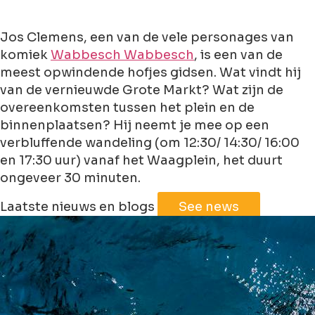
Jos Clemens, een van de vele personages van
komiek
Wabbesch Wabbesch
, is een van de
meest opwindende hofjes gidsen. Wat vindt hij
van de vernieuwde Grote Markt? Wat zijn de
overeenkomsten tussen het plein en de
binnenplaatsen? Hij neemt je mee op een
verbluffende wandeling (om 12:30/ 14:30/ 16:00
en 17:30 uur) vanaf het Waagplein, het duurt
ongeveer 30 minuten.
Leaflet
|
©
Jawg
Maps
©
OpenStreetMap
Laatste nieuws en blogs
See news
+
−