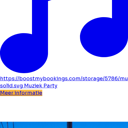
https://boostmybookings.com/storage/5786/mu
solid.svg
Muziek
Party
Meer informatie