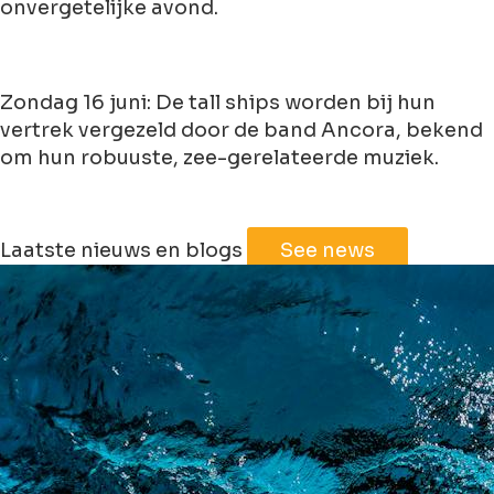
onvergetelijke avond.
Zondag 16 juni: De tall ships worden bij hun
vertrek vergezeld door de band Ancora, bekend
om hun robuuste, zee-gerelateerde muziek.
Leaflet
|
©
Jawg
Maps
©
OpenStreetMap
Laatste nieuws en blogs
See news
+
−