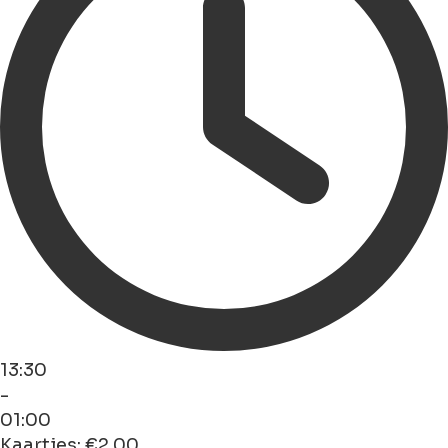
13:30
-
01:00
Kaartjes: €2.00