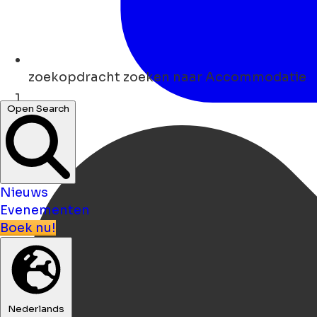
zoekopdracht
zoeken naar Accommodatie
Open Search
Thuis
Nieuws
Evenementen
Boek nu!
Nederlands