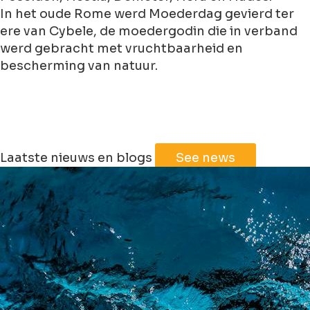
In het oude Rome werd Moederdag gevierd ter
ere van Cybele, de moedergodin die in verband
werd gebracht met vruchtbaarheid en
bescherming van natuur.
Leaflet
|
©
Jawg
Maps
©
OpenStreetMap
Laatste nieuws en blogs
See news
+
−