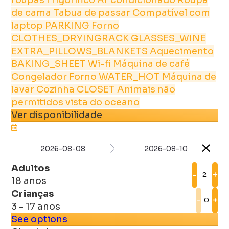
de cama
Tabua de passar
Compatível com
laptop
PARKING
Forno
CLOTHES_DRYINGRACK
GLASSES_WINE
EXTRA_PILLOWS_BLANKETS
Aquecimento
BAKING_SHEET
Wi-fi
Máquina de café
Congelador
Forno
WATER_HOT
Máquina de
lavar
Cozinha
CLOSET
Animais não
permitidos
vista do oceano
Ver disponibilidade
2026-08-08
2026-08-10
Adultos
-
+
18 anos
Crianças
-
+
3 - 17 anos
See options