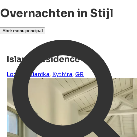
Overnachten in Stijl
Abrir menu principal
Island Residence
Logothetianika
,
Kythira
,
GR