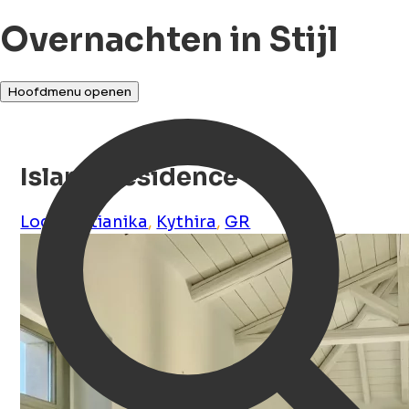
Overnachten in Stijl
Hoofdmenu openen
Island Residence
Logothetianika
,
Kythira
,
GR