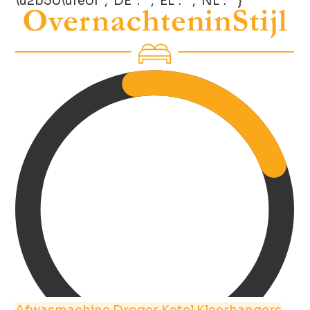
\u2b50\ufe0f","DE":"","EL":"","NL":""}
Afwasmachine
Droger
Ketel
Kleerhangers