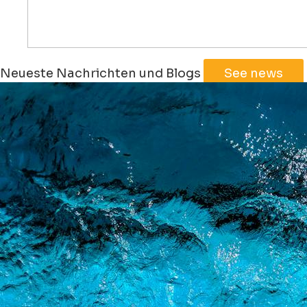
Leaflet
|
©
Jawg
Maps
©
OpenStreetMap
Neueste Nachrichten und Blogs
See news
+
−