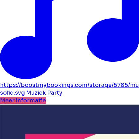
https://boostmybookings.com/storage/5786/mu
solid.svg
Muziek
Party
Meer informatie