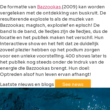
De formatie van
Bazzookas
(2009) kan worden
vergeleken met de ontdekking van buskruit. De
resulterende explosie is als de muziek van
Bazzookas; magisch, explosief en episch! De
band is de band, de liedjes zijn de liedjes, dus de
locatie en het publiek maken het verschil. Hun
interactieve show en het feit dat ze duidelijk
zoveel plezier hebben op het podium zorgen
voor een unieke voorstelling. 400 shows later is
het publiek nog steeds onder de indruk van de
energie die Bazzookas brengt. Hun doel:
Optreden alsof hun leven ervan afhangt!
Leaflet
|
©
Jawg
Maps
©
OpenStreetMap
Laatste nieuws en blogs
See news
+
−