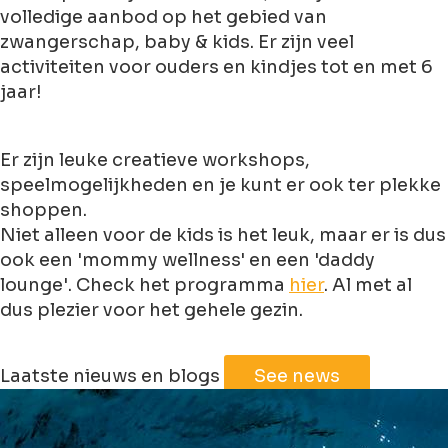
volledige aanbod op het gebied van
zwangerschap, baby & kids. Er zijn veel
activiteiten voor ouders en kindjes tot en met 6
jaar!
Er zijn leuke creatieve workshops,
speelmogelijkheden en je kunt er ook ter plekke
shoppen.
Niet alleen voor de kids is het leuk, maar er is dus
ook een 'mommy wellness' en een 'daddy
lounge'. Check het programma
hier
. Al met al
dus plezier voor het gehele gezin.
Leaflet
|
©
Jawg
Maps
©
OpenStreetMap
Laatste nieuws en blogs
See news
+
−