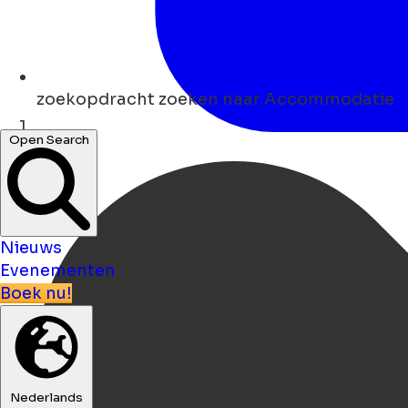
zoekopdracht
zoeken naar Accommodatie
Open Search
Thuis
Nieuws
Evenementen
Boek nu!
Nederlands