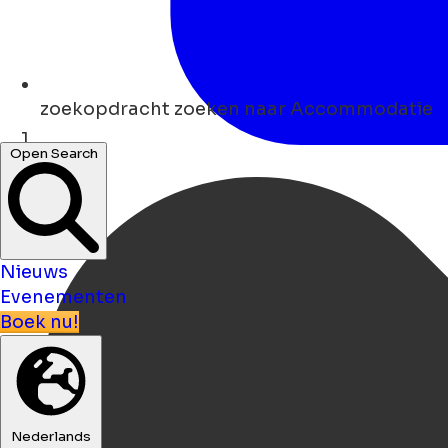
zoekopdracht
zoeken naar Accommodatie
Open Search
Thuis
Nieuws
Evenementen
Boek nu!
Nederlands