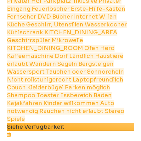
Privater Hof
Parkplatz inklusive
Privater
Eingang
Feuerlöscher
Erste-Hilfe-Kasten
Fernseher
DVD
Bücher
Internet
W-lan
Küche
Geschirr, Utensilien
Wasserkocher
Kühlschrank
KITCHEN_DINING_AREA
Geschirrspüler
Mikrowelle
KITCHEN_DINING_ROOM
Ofen
Herd
Kaffeemaschine
Dorf
Ländlich
Haustiere
erlaubt
Wandern
Segeln
Bergsteigen
Wassersport
Tauchen oder Schnorcheln
Nicht rollstuhlgerecht
Laptopfreundlich
Couch
Kleiderbügel
Parken möglich
Shampoo
Toaster
Essbereich
Baden
Kajakfahren
Kinder willkommen
Auto
notwendig
Rauchen nicht erlaubt
Stereo
Spiele
Siehe Verfügbarkeit