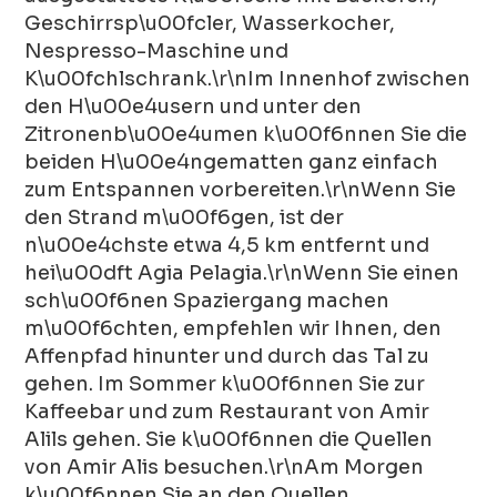
Geschirrsp\u00fcler, Wasserkocher,
Nespresso-Maschine und
K\u00fchlschrank.\r\nIm Innenhof zwischen
den H\u00e4usern und unter den
Zitronenb\u00e4umen k\u00f6nnen Sie die
beiden H\u00e4ngematten ganz einfach
zum Entspannen vorbereiten.\r\nWenn Sie
den Strand m\u00f6gen, ist der
n\u00e4chste etwa 4,5 km entfernt und
hei\u00dft Agia Pelagia.\r\nWenn Sie einen
sch\u00f6nen Spaziergang machen
m\u00f6chten, empfehlen wir Ihnen, den
Affenpfad hinunter und durch das Tal zu
gehen. Im Sommer k\u00f6nnen Sie zur
Kaffeebar und zum Restaurant von Amir
Alils gehen. Sie k\u00f6nnen die Quellen
von Amir Alis besuchen.\r\nAm Morgen
k\u00f6nnen Sie an den Quellen