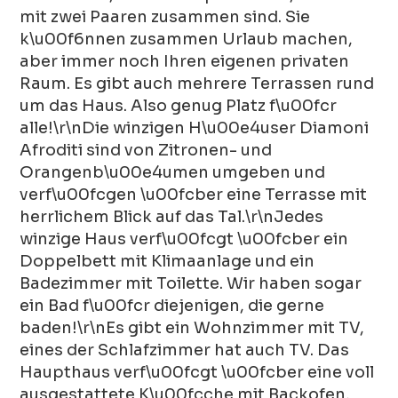
mit zwei Paaren zusammen sind. Sie
k\u00f6nnen zusammen Urlaub machen,
aber immer noch Ihren eigenen privaten
Raum. Es gibt auch mehrere Terrassen rund
um das Haus. Also genug Platz f\u00fcr
alle!\r\nDie winzigen H\u00e4user Diamoni
Afroditi sind von Zitronen- und
Orangenb\u00e4umen umgeben und
verf\u00fcgen \u00fcber eine Terrasse mit
herrlichem Blick auf das Tal.\r\nJedes
winzige Haus verf\u00fcgt \u00fcber ein
Doppelbett mit Klimaanlage und ein
Badezimmer mit Toilette. Wir haben sogar
ein Bad f\u00fcr diejenigen, die gerne
baden!\r\nEs gibt ein Wohnzimmer mit TV,
eines der Schlafzimmer hat auch TV. Das
Haupthaus verf\u00fcgt \u00fcber eine voll
ausgestattete K\u00fcche mit Backofen,