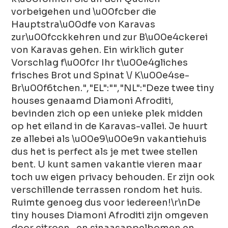
vorbeigehen und \u00fcber die
Hauptstra\u00dfe von Karavas
zur\u00fcckkehren und zur B\u00e4ckerei
von Karavas gehen. Ein wirklich guter
Vorschlag f\u00fcr Ihr t\u00e4gliches
frisches Brot und Spinat \/ K\u00e4se-
Br\u00f6tchen.","EL":"","NL":"Deze twee tiny
houses genaamd Diamoni Afroditi,
bevinden zich op een unieke plek midden
op het eiland in de Karavas-vallei. Je huurt
ze allebei als \u00e9\u00e9n vakantiehuis
dus het is perfect als je met twee stellen
bent. U kunt samen vakantie vieren maar
toch uw eigen privacy behouden. Er zijn ook
verschillende terrassen rondom het huis.
Ruimte genoeg dus voor iedereen!\r\nDe
tiny houses Diamoni Afroditi zijn omgeven
door citroen- en sinaasappelbomen en