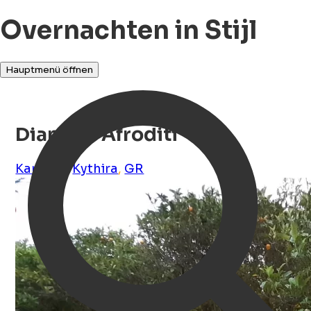
Overnachten in Stijl
Hauptmenü öffnen
Diamoni Afroditi
Karavas
,
Kythira
,
GR