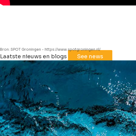
Bron: SPOT Groningen - https://www.spotgroningen.nl/
Leaflet
|
©
Jawg
Maps
©
OpenStreetMap
Laatste nieuws en blogs
See news
+
−