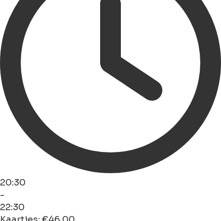
20:30
-
22:30
Kaartjes: €46.00