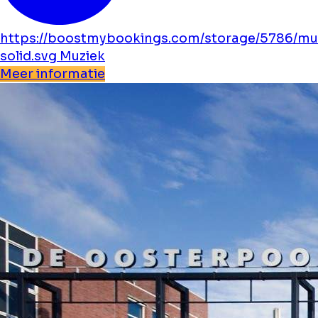
https://boostmybookings.com/storage/5786/mu
solid.svg
Muziek
Meer informatie