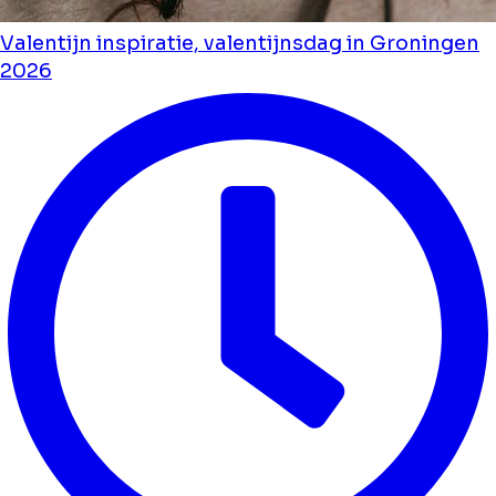
Valentijn inspiratie, valentijnsdag in Groningen
2026