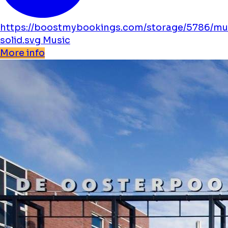
https://boostmybookings.com/storage/5786/mu
solid.svg
Music
More info