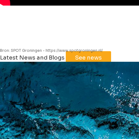
Bron: SPOT Groningen - https://www.spotgroningen.nl/
Leaflet
|
©
Jawg
Maps
©
OpenStreetMap
Latest News and Blogs
See news
+
−