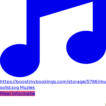
https://boostmybookings.com/storage/5786/mu
solid.svg
Muziek
Meer informatie