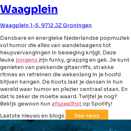
Waagplein
Waagplein 1-5, 9712 JZ Groningen
Dansbare en energieke Nederlandse popmuziek
vol humor die alles van wandelwagens tot
heupvervangingen in beweging krijgt. Deze
leuke
jongens
zijn funky, grappig en gek. Je kunt
genieten van pakkende gitaarriffs, strakke
ritmes en refreinen die wekenlang in je hoofd
blijven hangen. De Koots laat je dansen in hun
wereld waar humor en plezier centraal staan. En
dat is zeker de moeite waard. Twijfel je nog?
Bekijk gewoon hun
afspeellijst
op Spotify!
Leaflet
|
©
Jawg
Maps
©
OpenStreetMap
Laatste nieuws en blogs
See news
+
−